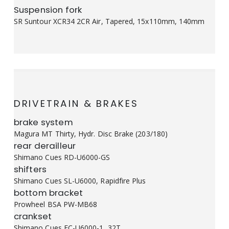
Suspension fork
SR Suntour XCR34 2CR Air, Tapered, 15x110mm, 140mm
DRIVETRAIN & BRAKES
brake system
Magura MT Thirty, Hydr. Disc Brake (203/180)
rear derailleur
Shimano Cues RD-U6000-GS
shifters
Shimano Cues SL-U6000, Rapidfire Plus
bottom bracket
Prowheel BSA PW-MB68
crankset
Shimano Cues FC-U6000-1, 32T