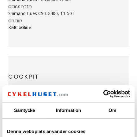
cassette
Shimano Cues CS-LG400, 11-50T
chain
KMC xGlide
COCKPIT
headset
VP Integrated, Top 1 1/8″, Bottom 1 1/2″
Stem
CUBE Performance Stem SLX, FPI-Link, 31.8mm
Samtycke
Information
Om
handlebar
CUBE Rise Trail Bar, 760mm
grips
Denna webbplats använder cookies
ACID React Pro