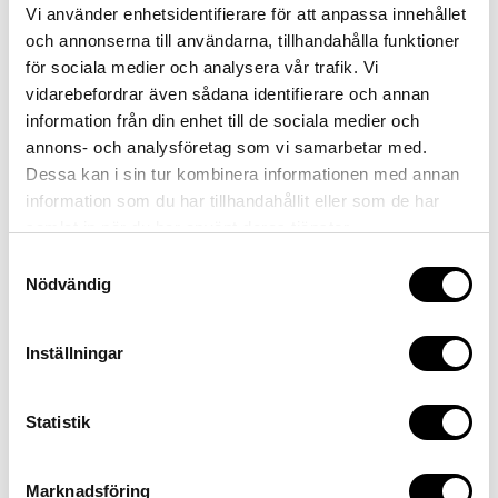
Vi använder enhetsidentifierare för att anpassa innehållet
och annonserna till användarna, tillhandahålla funktioner
för sociala medier och analysera vår trafik. Vi
vidarebefordrar även sådana identifierare och annan
information från din enhet till de sociala medier och
annons- och analysföretag som vi samarbetar med.
Dessa kan i sin tur kombinera informationen med annan
WHEELS
information som du har tillhandahållit eller som de har
wheelset
samlat in när du har använt deras tjänster.
ACID SLX 30, 32/32 Spokes, 15x110mm/12x148mm,
Samtyckesval
Tubeless Ready
Nödvändig
front tyre
Schwalbe Magic Mary, Performance, 2.4
rear tyre
Inställningar
Schwalbe Big Betty, Performance, 2.4
Statistik
Marknadsföring