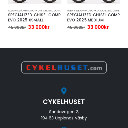
,
STANDARD
ALLA HELDÄMPADE CYKLAR
,
CROSSCOUNTRY/DOWNCOUNTRY
ALLA HELDÄMPADE CYKLAR
,
CYKEL
,
MTB
,
CROSSCOUNTRY/DOWNCOUNTRY
C
T
SPECIALIZED CHISEL COMP
SPECIALIZED CHISEL COMP
EVO 2025 XSMALL
EVO 2025 MEDIUM
Det
Det
Det
Det
33 000
kr
33 000
kr
45 000
kr
45 000
kr
ursprungliga
nuvarande
ursprungliga
nuvara
priset
priset
priset
priset
a
arande
var:
är:
var:
är:
et
45
33
45
33
000kr.
000kr.
000kr.
000kr.
r.
CYKELHUSET
Sandavägen 2,
194 63 Upplands Väsby