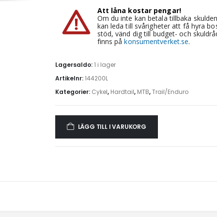
Att låna kostar pengar!
Om du inte kan betala tillbaka skulden
kan leda till svårigheter att få hyra
stöd, vänd dig till budget- och skuld
finns på
konsumentverket.se
.
Lagersaldo:
1 i lager
Artikelnr:
144200L
Kategorier:
Cykel
,
Hardtail
,
MTB
,
Trail/Enduro
LÄGG TILL I VARUKORG