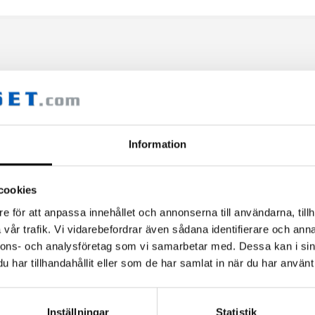
, Bottom 1 1/2″
, 31.8mm
8.25, 780mm
Information
ound
cookies
e för att anpassa innehållet och annonserna till användarna, tillh
vår trafik. Vi vidarebefordrar även sådana identifierare och anna
nnons- och analysföretag som vi samarbetar med. Dessa kan i sin
har tillhandahållit eller som de har samlat in när du har använt 
ight/base, 28/28 Spokes, 15x110mm / 12x148mm, Tubeless Ready
duro Soft, Tubeless Ready, 2.4
Inställningar
Statistik