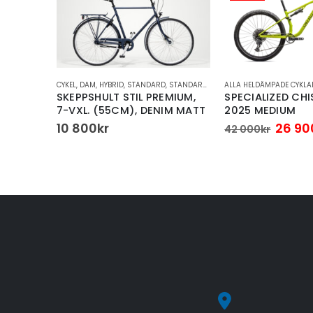
,
STANDARDCYKEL
CYKEL
,
DAM
,
HYBRID
,
STANDARD
,
STANDARDCYKEL
ALLA HELDÄMPADE CYKLA
UR, 7-
SKEPPSHULT STIL PREMIUM,
SPECIALIZED CH
M),
7-VXL. (55CM), DENIM MATT
2025 MEDIUM
Det
10 800
kr
26 90
42 000
kr
urspr
priset
var:
42
000kr