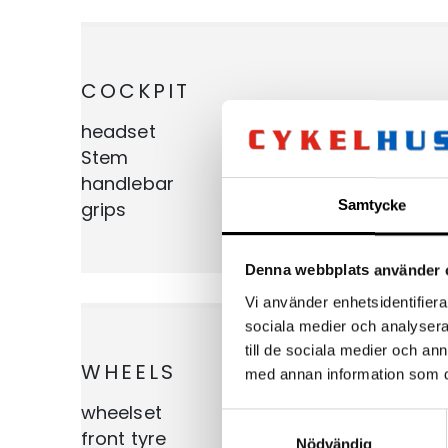
COCKPIT
headset
VP Integrated, Top 1 1/8″
Stem
Newmen Evolution 318.4
handlebar
Newmen Evolution SL 31
Samtycke
grips
ACID Disrupt, Soft Comp
Denna webbplats använder 
Vi använder enhetsidentifierar
sociala medier och analysera 
till de sociala medier och a
WHEELS
med annan information som du 
wheelset
Newmen Performance 30 l
Samtyckesval
front tyre
Conti Kryptotal Front, En
Nödvändig