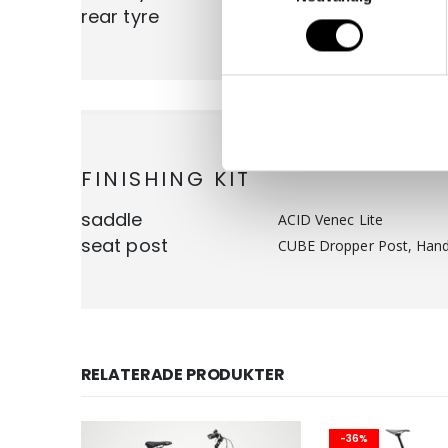
rear tyre
Conti Kryptotal Rear, End
FINISHING KIT
saddle
ACID Venec Lite
seat post
CUBE Dropper Post, Handl
RELATERADE PRODUKTER
-36%