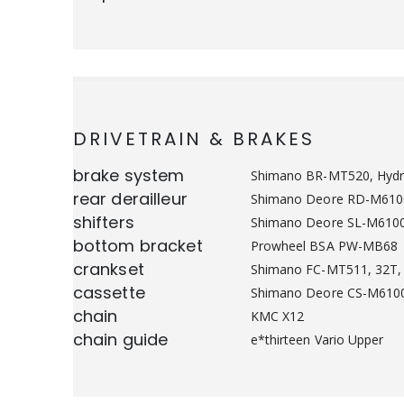
DRIVETRAIN & BRAKES
brake system
Shimano BR-MT520, Hydr.
rear derailleur
Shimano Deore RD-M6100
shifters
Shimano Deore SL-M6100,
bottom bracket
Prowheel BSA PW-MB68
crankset
Shimano FC-MT511, 32T,
cassette
Shimano Deore CS-M6100
chain
KMC X12
chain guide
e*thirteen Vario Upper