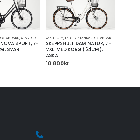
D
,
STANDARD
,
STANDARDCYKEL
CYKEL
,
DAM
,
HYBRID
,
STANDARD
,
STANDARDCYKEL
ALLA HELDÄ
 NOVA SPORT, 7-
SKEPPSHULT DAM NATUR, 7-
SPECIAL
RG, SVART
VXL. MED KORG (54CM),
EVO 20
ASKA
45 000
k
10 800
kr