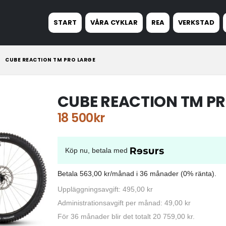
START
VÅRA CYKLAR
REA
VERKSTAD
CUBE REACTION TM PRO LARGE
CUBE REACTION TM PR
18 500
kr
Köp nu, betala med
Betala 563,00 kr/månad i 36 månader (0% ränta).
Uppläggningsavgift: 495,00 kr
Administrationsavgift per månad: 49,00 kr
För 36 månader blir det totalt 20 759,00 kr.