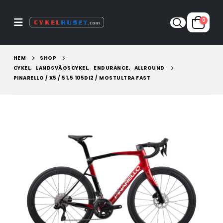
0
HEM
SHOP
CYKEL
,
LANDSVÄGSCYKEL
,
ENDURANCE
,
ALLROUND
PINARELLO / X5 / 51,5 105DI2 / MOSTULTRA FAST