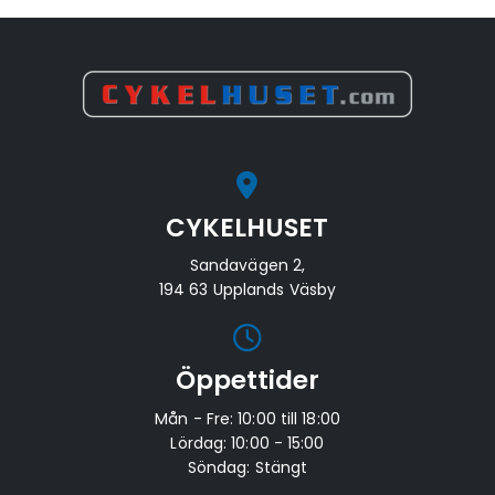
95
49
140
90
r.
000kr.
900kr.
000kr.
000kr.
CYKELHUSET
Sandavägen 2,
194 63 Upplands Väsby
Öppettider
Mån - Fre: 10:00 till 18:00
Lördag: 10:00 - 15:00
Söndag: Stängt