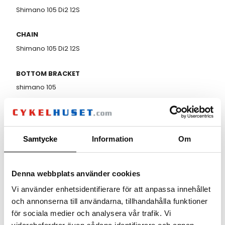
Shimano 105 Di2 12S
CHAIN
Shimano 105 Di2 12S
BOTTOM BRACKET
shimano 105
BRAKES
FRONT BRAKE DISC
Shimano 105 2 pistons caliper, 160mm rotor
Samtycke
Information
Om
REAR BRAKE DISC
Denna webbplats använder cookies
Shimano 105 2 pistons caliper, 160mm rotor
Vi använder enhetsidentifierare för att anpassa innehållet
COCKPIT
och annonserna till användarna, tillhandahålla funktioner
HANDLEBAR
för sociala medier och analysera vår trafik. Vi
MOST Jaguar XA TiCR