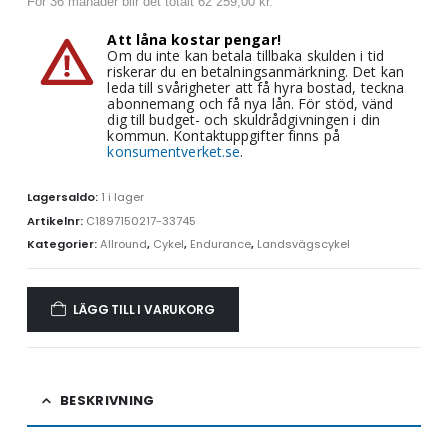
För 36 månader blir det totalt 62 259,00 kr.
Att låna kostar pengar!
Om du inte kan betala tillbaka skulden i tid
riskerar du en betalningsanmärkning. Det kan
leda till svårigheter att få hyra bostad, teckna
abonnemang och få nya lån. För stöd, vänd
dig till budget- och skuldrådgivningen i din
kommun. Kontaktuppgifter finns på
konsumentverket.se
.
Lagersaldo:
1 i lager
Artikelnr:
C1897150217-33745
Kategorier:
Allround
,
Cykel
,
Endurance
,
Landsvägscykel
LÄGG TILL I VARUKORG
BESKRIVNING