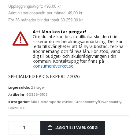
Uppläggningsavgift: 495,00 kr
Administrationsavgift per månad: 49,00 kr
För 36 månader blir det totalt 60 259,00 kr.
Att låna kostar pengar!
Om du inte kan betala tillbaka skulden i tid
riskerar du en betalningsanmärkning. Det kan
leda till svårigheter att få hyra bostad, teckna
abonnemang och få nya lån. För stöd, vänd
dig till budget- och skuldrådgivningen i din
kommun. Kontaktuppgifter finns på
konsumentverket.se
.
SPECIALIZED EPIC 8 EXPERT / 2026
Lagersaldo:
2 i lager
Artikelnr:
90326-3103
Kategorier:
Alla Heldämpade cyklar
,
Crosscountry/Downcountry
,
Cykel
,
MTB
LÄGG TILL I VARUKORG