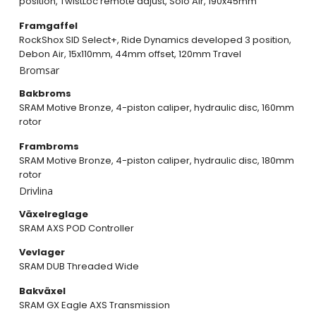
position, TwistLoc remote adjust, Solo Air, 190x45mm
Framgaffel
RockShox SID Select+, Ride Dynamics developed 3 position,
Debon Air, 15x110mm, 44mm offset, 120mm Travel
Bromsar
Bakbroms
SRAM Motive Bronze, 4-piston caliper, hydraulic disc, 160mm
rotor
Frambroms
SRAM Motive Bronze, 4-piston caliper, hydraulic disc, 180mm
rotor
Drivlina
Växelreglage
SRAM AXS POD Controller
Vevlager
SRAM DUB Threaded Wide
Bakväxel
SRAM GX Eagle AXS Transmission