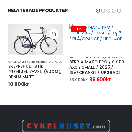
RELATERADE PRODUKTER
-47%
ALLA HELDÄMPADE CYKLAR
,
CROSSCOUNTRY/DOWNCOUNTRY
BERRIA MAKO PRO / S1000
Y
CYKEL
,
DAM
,
HYBRID
,
CYKEL
,
STANDARD
,
MTB
,
STANDARDCYKEL
B
P
SKEPPSHULT STIL
AXS / SMALL / 2025 /
PREMIUM, 7-VXL. (60CM),
BLÅ/ORANGE / UPGRADE
DENIM MATT
Det
Det
39 900
kr
75 000
kr
a
arande
ursprungliga
nuvara
10 800
kr
et
priset
priset
var:
är:
75
39
kr.
000kr.
900kr.