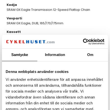
Kedja
SRAM GX Eagle Transmission 12-Speed Flattop Chain
Vevparti
SRAM GX Eagle, DUB, 165/170/175mm
Kassett
SRAM XG-1275 T-Type 12-Speed 10-52
Klingor
34T
Samtycke
Information
Om
Hjul och däck
Framhjul
Roval Control SL V, Hookless carbon, 29mm inner width,
Denna webbplats använder cookies
tubeless ready, DT Swiss 370 hub, Sapim D-Light Straight Pull
Vi använder enhetsidentifierare för att anpassa innehållet
Bakhjul
och annonserna till användarna, tillhandahålla funktioner
Roval Control SL V, Hookless carbon, 29mm inner width,
för sociala medier och analysera vår trafik. Vi
tubeless ready, DT Swiss 370 hub, Sapim D-Light Straight Pull
vidarebefordrar även sådana identifierare och annan
Bakdäck
information från din enhet till de sociala medier och
Specialized Air Trak, Flex Lite Casing, T5/T7 Compound,
annons- och analysföretag som vi samarbetar med.