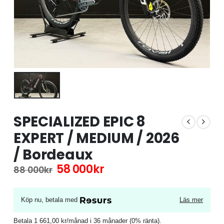
SPECIALIZED EPIC 8
EXPERT / MEDIUM / 2026
/ Bordeaux
Det
Det
58 000
kr
88 000
kr
ursprungliga
nuvarande
priset
priset
var:
är:
Köp nu, betala med
Läs mer
88
58
000kr.
000kr.
Betala 1 661,00 kr/månad i 36 månader (0% ränta).