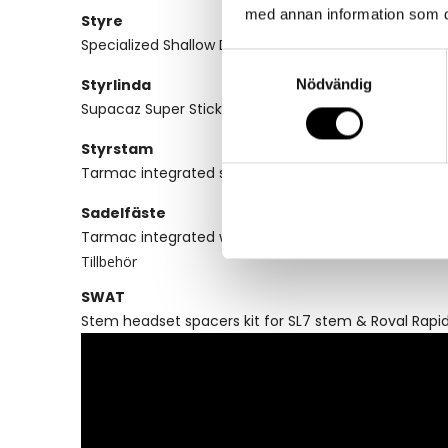
med annan information som du 
Styre
Specialized Shallow Drop, 6061, 70x125mm, 31.8mm 
Samtyckesval
Styrlinda
Nödvändig
Supacaz Super Sticky Kush
Styrstam
Tarmac integrated stem, 6-degree
Sadelfäste
Tarmac integrated wedge
Tillbehör
SWAT
Stem headset spacers kit for SL7 stem & Roval Rapi