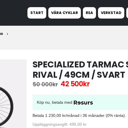
START
VÅRA CYKLAR
REA
VERKSTAD
ND
SPECIALIZED TARMAC S
RIVAL / 49CM / SVART
Det
Det
42 500
kr
50 000
kr
ursprungliga
nuvarande
priset
priset
var:
är:
Köp nu, betala med
50
42
Betala 1 230,00 kr/månad i 36 månader (0% ränta).
000kr.
500kr.
Uppläggningsavgift: 495,00 kr