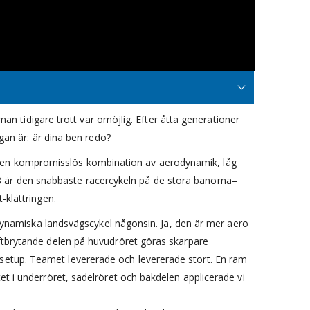
n tidigare trott var omöjlig. Efter åtta generationer
an är: är dina ben redo?
er en kompromisslös kombination av aerodynamik, låg
L8 är den snabbaste racercykeln på de stora banorna–
klättringen.
odynamiska landsvägscykel någonsin. Ja, den är mer aero
ftbrytande delen på huvudröret göras skarpare
etup. Teamet levererade och levererade stort. En ram
t i underröret, sadelröret och bakdelen applicerade vi