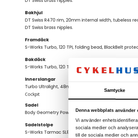
DT Swiss brass nipples.
Bakhjul
DT Swiss R470 rim, 20mm internal width, tubeless rea
DT Swiss brass nipples.
Framdäck
S-Works Turbo, 120 TPI, folding bead, BlackBelt pro
Bakdäck
S-Works Turbo, 120 TPI, folding bead, BlackBelt pro
Innerslangar
Turbo Ultralight, 48mm Presta valve
Samtycke
Cockpit
Sadel
Denna webbplats använder 
Body Geometry Power Sport, steel rails
Vi använder enhetsidentifierar
Sadelstolpe
sociala medier och analysera 
S-Works Tarmac SL8 Carbon seat post, FACT Carbon
till de sociala medier och a