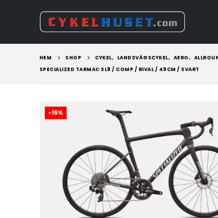
HEM
SHOP
CYKEL
,
LANDSVÄGSCYKEL
,
AERO
,
ALLROU
SPECIALIZED TARMAC SL8 / COMP / RIVAL / 49CM / SVART
-15%