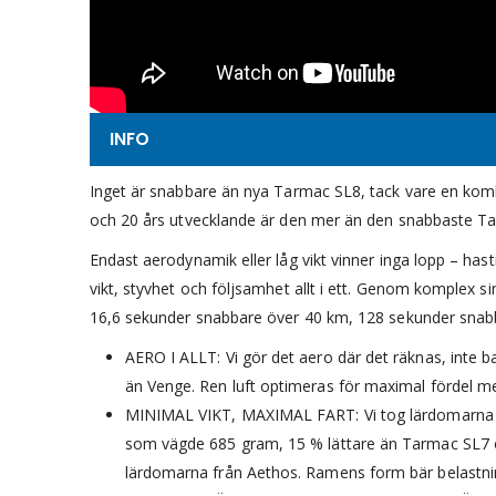
INFO
Inget är snabbare än nya Tarmac SL8, tack vare en kombi
och 20 års utvecklande är den mer än den snabbaste Tar
Endast aerodynamik eller låg vikt vinner inga lopp – h
vikt, styvhet och följsamhet allt i ett. Genom komplex 
16,6 sekunder snabbare över 40 km, 128 sekunder snabb
AERO I ALLT: Vi gör det aero där det räknas, inte 
än Venge. Ren luft optimeras för maximal fördel m
MINIMAL VIKT, MAXIMAL FART: Vi tog lärdomarna fr
som vägde 685 gram, 15 % lättare än Tarmac SL7 och
lärdomarna från Aethos. Ramens form bär belastning 