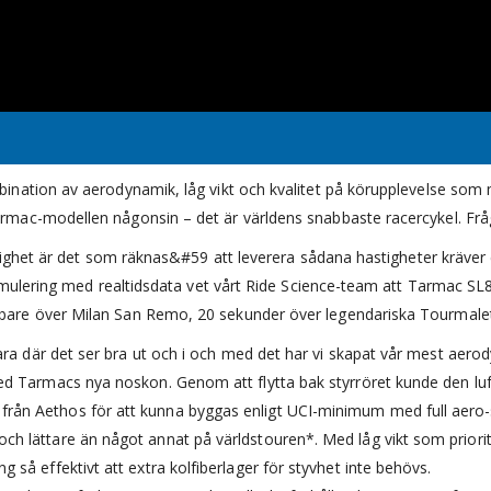
nation av aerodynamik, låg vikt och kvalitet på körupplevelse som ma
mac-modellen någonsin – det är världens snabbaste racercykel. Fråg
astighet är det som räknas&#59 att leverera sådana hastigheter kräv
simulering med realtidsdata vet vårt Ride Science-team att Tarmac S
are över Milan San Remo, 20 sekunder över legendariska Tourmalet-
bara där det ser bra ut och i och med det har vi skapat vår mest aer
ed Tarmacs nya noskon. Genom att flytta bak styrröret kunde den lu
ån Aethos för att kunna byggas enligt UCI-minimum med full aero-s
 lättare än något annat på världstouren*. Med låg vikt som priorite
så effektivt att extra kolfiberlager för styvhet inte behövs.