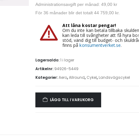
Administrationsavgift per månad: 49,00 kr
För 36 månader blir det totalt 44 759,00 kr.
Att låna kostar pengar!
Om du inte kan betala tillbaka skulden
kan leda till svårigheter att få hyra
stöd, vänd dig till budget- och skuld
finns på
konsumentverket.se
.
Lagersaldo:
1 i lager
Artikelnr:
94926-5449
Kategorier:
Aero
,
Allround
,
Cykel
,
Landsvägscykel
LÄGG TILL I VARUKORG