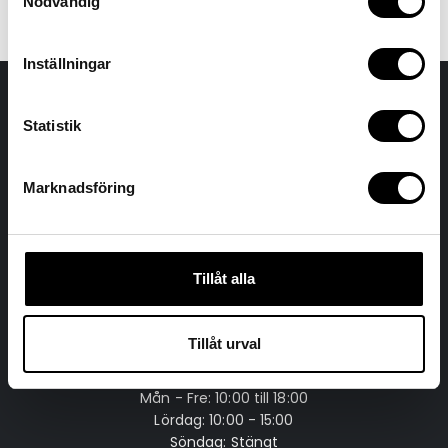
Nödvändig
Inställningar
Statistik
Marknadsföring
CYKELHUSET
Sandavägen 2,
Tillåt alla
194 63 Upplands Väsby
Tillåt urval
Öppettider
Mån - Fre: 10:00 till 18:00
Lördag: 10:00 - 15:00
Söndag: Stängt