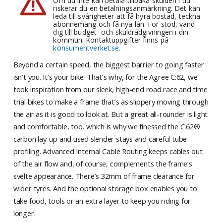
Om du inte kan betala tillbaka skulden i tid
riskerar du en betalningsanmärkning. Det kan
leda till svårigheter att få hyra bostad, teckna
abonnemang och få nya lån. För stöd, vänd
dig till budget- och skuldrådgivningen i din
kommun. Kontaktuppgifter finns på
konsumentverket.se
.
Beyond a certain speed, the biggest barrier to going faster
isn’t you. It’s your bike. That’s why, for the Agree C:62, we
took inspiration from our sleek, high-end road race and time
trial bikes to make a frame that’s as slippery moving through
the air as it is good to look at. But a great all-rounder is light
and comfortable, too, which is why we finessed the C:62®
carbon lay-up and used slender stays and careful tube
profiling. Advanced Internal Cable Routing keeps cables out
of the air flow and, of course, complements the frame’s
svelte appearance. There’s 32mm of frame clearance for
wider tyres. And the optional storage box enables you to
take food, tools or an extra layer to keep you riding for
longer.