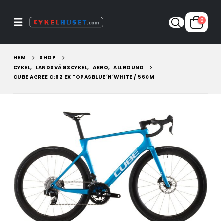
0
HEM
SHOP
CYKEL
,
LANDSVÄGSCYKEL
,
AERO
,
ALLROUND
CUBE AGREE C:62 EX TOPASBLUE´N´WHITE / 56CM