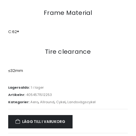
Frame Material
C:62®
Tire clearance
≤32mm
Lagersaldo:
1 i lager
Artikelnr:
4054571512253
Kategorier:
Aero
,
Allround
,
Cykel
,
Landsvägscykel
LÄGG TILL I VARUKORG