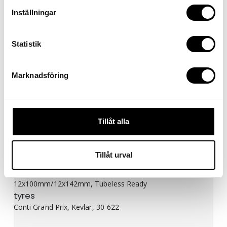
Stem
CUBE Aero Stem w/ Cable Routing
Inställningar
handlebar
Newmen Evolution Wing Bar
Statistik
handlebar tape
ACID Bartape RC 2.5
Marknadsföring
Tillåt alla
WHEELS
Tillåt urval
wheelset
Newmen Advanced A.50 Carbon, 21/21 Spokes,
12x100mm/12x142mm, Tubeless Ready
tyres
Conti Grand Prix, Kevlar, 30-622