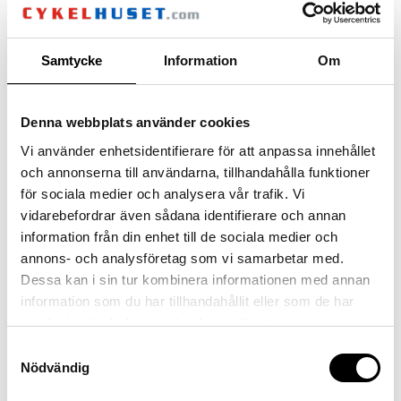
bottom bracket
Sram DUB Road, 86mm Pressfit
crankset
Samtycke
Information
Om
Sram Rival E1 AXS, Dub, 48x35T
cassette
Sram XG-1250, 10-36T
Denna webbplats använder cookies
chain
Vi använder enhetsidentifierare för att anpassa innehållet
Sram Rival E1
och annonserna till användarna, tillhandahålla funktioner
för sociala medier och analysera vår trafik. Vi
vidarebefordrar även sådana identifierare och annan
information från din enhet till de sociala medier och
annons- och analysföretag som vi samarbetar med.
Dessa kan i sin tur kombinera informationen med annan
information som du har tillhandahållit eller som de har
COCKPIT
samlat in när du har använt deras tjänster.
headset
Samtyckesval
ACROS, Top Integrated 1 1/2″ w/ Integrated Cable Routing,
Nödvändig
Bottom Integrated 1 1/4″