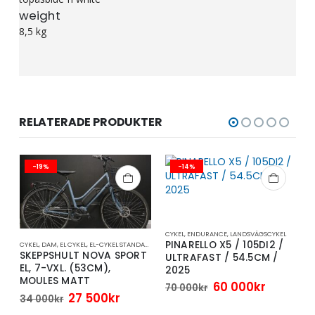
weight
8,5 kg
RELATERADE PRODUKTER
-19%
-14%
CYKEL
,
ENDURANCE
,
LANDSVÄGSCYKEL
PINARELLO X5 / 105DI2 /
CYKEL
,
DAM
,
EL CYKEL
,
EL-CYKEL STANDARD
,
STANDARD
C
SKEPPSHULT NOVA SPORT
ULTRAFAST / 54.5CM /
EL, 7-VXL. (53CM),
2025
MOULES MATT
Det
Det
60 000
kr
70 000
kr
Det
Det
ursprungliga
nuvara
27 500
kr
34 000
kr
ursprungliga
nuvarande
priset
priset