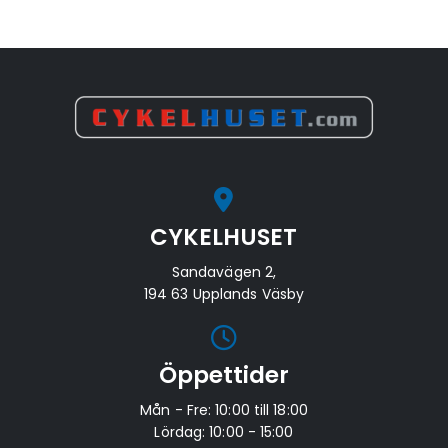
priset
priset
var:
är:
var:
är:
70
60
34
27
000kr.
000kr.
000kr.
500kr.
CYKELHUSET
Sandavägen 2,
194 63 Upplands Väsby
Öppettider
Mån - Fre: 10:00 till 18:00
Lördag: 10:00 - 15:00