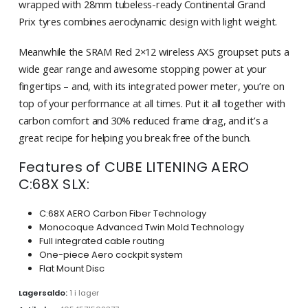
wrapped with 28mm tubeless-ready Continental Grand
Prix tyres combines aerodynamic design with light weight.
Meanwhile the SRAM Red 2×12 wireless AXS groupset puts a
wide gear range and awesome stopping power at your
fingertips – and, with its integrated power meter, you’re on
top of your performance at all times. Put it all together with
carbon comfort and 30% reduced frame drag, and it’s a
great recipe for helping you break free of the bunch.
Features of CUBE LITENING AERO
C:68X SLX:
C:68X AERO Carbon Fiber Technology
Monocoque Advanced Twin Mold Technology
Full integrated cable routing
One-piece Aero cockpit system
Flat Mount Disc
Lagersaldo:
1 i lager