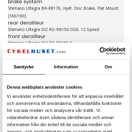
brake system
Shimano Ultegra BR-R8170, Hydr. Disc Brake, Flat Mount
(160/160)
rear derailleur
Shimano Ultegra Di2 RD-R8150-DGS. 12-Speed
front derailleur
Shimano Ultegra Di2 FD-R8150-F
bottom bracket
Shimano SM-BB71-41B, 86mm Pressfit
crankset
Samtycke
Information
Om
Shimano Ultegra FC-R8100, Hollowtech II, 52x36T, 4iiii
Precision 3+ Powermeter dual side
cassette
Denna webbplats använder cookies
Shimano Ultegra CS-R8101, 11-34T
Vi använder enhetsidentifierare för att anpassa innehållet
chain
och annonserna till användarna, tillhandahålla funktioner
Shimano CN-M8100
för sociala medier och analysera vår trafik. Vi
vidarebefordrar även sådana identifierare och annan
information från din enhet till de sociala medier och
annons- och analysföretag som vi samarbetar med.