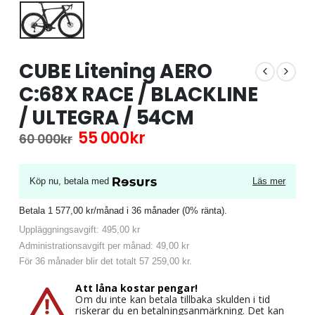
CUBE Litening AERO
C:68X RACE / BLACKLINE
/ ULTEGRA / 54CM
Det
Det
55 000
kr
60 000
kr
ursprungliga
nuvarande
priset
priset
var:
är:
Köp nu, betala med
Läs mer
60
55
000kr.
000kr.
Betala 1 577,00 kr/månad i 36 månader (0% ränta).
Uppläggningsavgift: 495,00 kr
Administrationsavgift per månad: 49,00 kr
För 36 månader blir det totalt 57 259,00 kr.
Att låna kostar pengar!
Om du inte kan betala tillbaka skulden i tid
riskerar du en betalningsanmärkning. Det kan