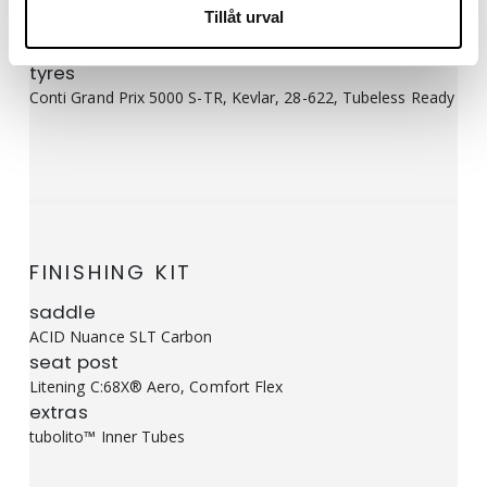
Tillåt urval
Newmen Streem A.49/A.54 Carbon, 21/24 Spokes,
12x100mm/12x142mm, Tubeless Ready
tyres
Conti Grand Prix 5000 S-TR, Kevlar, 28-622, Tubeless Ready
FINISHING KIT
saddle
ACID Nuance SLT Carbon
seat post
Litening C:68X® Aero, Comfort Flex
extras
tubolito™ Inner Tubes