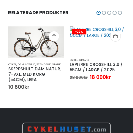
RELATERADE PRODUKTER
-22%
CYKEL
,
GRAVEL
LAPIERRE CROSSHILL 3.0 /
CYKEL
,
DAM
,
HYBRID
,
STANDARD
,
STANDARDCYKEL
C
SKEPPSHULT DAM NATUR,
55CM / LARGE / 2025
7-VXL. MED KORG
Det
Det
18 000
kr
23 000
kr
(54CM), LERA
ursprungliga
nuvaran
priset
priset
10 800
kr
var:
är:
23
18
000kr.
000kr.