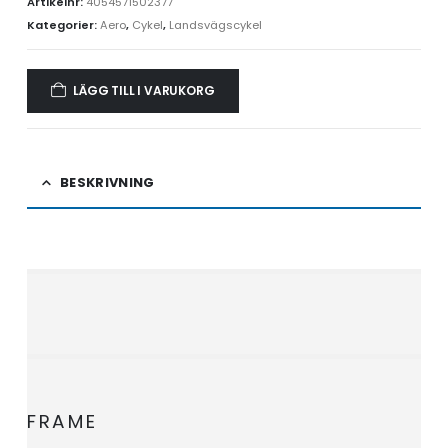
Artikelnr:
4054571502377
Kategorier:
Aero
,
Cykel
,
Landsvägscykel
LÄGG TILL I VARUKORG
BESKRIVNING
FRAME