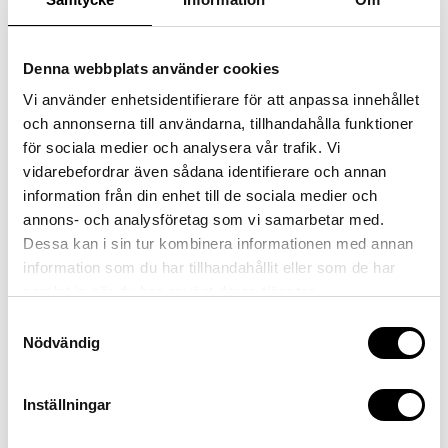
crankset
ACID MTB Hybrid Pro, 36T
cassette
Denna webbplats använder cookies
Sram XS-1275, 10-52T
chain
Vi använder enhetsidentifierare för att anpassa innehållet
Sram GX Eagle™ Transmission
och annonserna till användarna, tillhandahålla funktioner
chain guide
för sociala medier och analysera vår trafik. Vi
Reverse Flip-Guide E-Chain Guide, Direct Mount, I-Plate
vidarebefordrar även sådana identifierare och annan
information från din enhet till de sociala medier och
annons- och analysföretag som vi samarbetar med.
Dessa kan i sin tur kombinera informationen med annan
information som du har tillhandahållit eller som de har
samlat in när du har använt deras tjänster.
Samtyckesval
COCKPIT
Nödvändig
headset
ACROS AZF-675, ICR (Integrated Cable Routing), Top Zero-
Inställningar
Stack 1 1/2″ (ZS 56mm), Bottom Zero-Stack 1 1/2″ (ZS
56mm), Fiber Inserts for Angle Adjustment