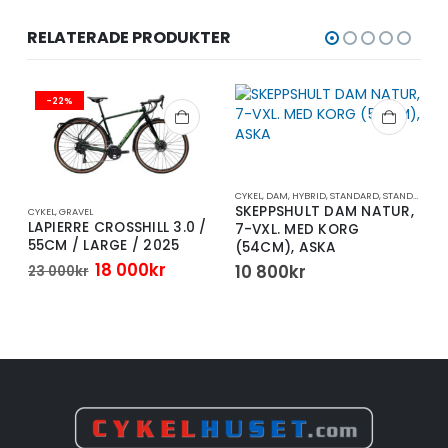
RELATERADE PRODUKTER
-22%
CYKEL
,
DAM
,
HYBRID
,
STANDARD
,
STANDARDCYKEL
SKEPPSHULT DAM NATUR,
CYKEL
,
GRAVEL
A
LAPIERRE CROSSHILL 3.0 /
7-VXL. MED KORG
55CM / LARGE / 2025
(54CM), ASKA
Det
Det
18 000
kr
10 800
kr
23 000
kr
ursprungliga
nuvarande
priset
priset
var:
är:
23
18
000kr.
000kr.