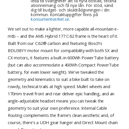
leda till svårigheter att få hyra bostad, teckna
abonnemang och få nya lån. För stöd, vänd
dig till budget- och skuldrådgivningen i din
kommun. Kontaktuppgifter finns på
konsumentverket.se
.
We set out to make a lighter, more capable all-mountain e-
mtb – and the AMS Hybrid 177 C:62 frame is the heart of it.
Built from our C:62® carbon and featuring Bosch’s
BDU38YY motor mount for compatibility with both SX and
CX motors, it features a built-in 600Wh PowerTube battery
(but can also accommodate a 400Wh Compact PowerTube
battery, for even lower weight). We’ve tweaked the
geometry and kinematics to suit a bike built to take on
rowdy, technical trails at high speed. Mullet wheels and
170mm travel front and rear deliver epic handling, and an
angle-adjustable headset means you can tweak the
geometry to suit your own preference. Internal Cable
Routing complements the frame’s clean aesthetic and, of
course, there’s a UDH gear hanger and Direct Mount chain