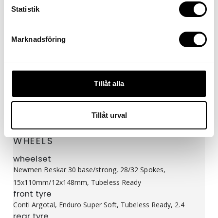
Stem
Statistik
Newmen Evolution SL 318.4, 31.8mm
handlebar
Marknadsföring
Newmen Beskar 318.40 w/ VariGrip System
grips
Newmen Slat VGS
Tillåt alla
Tillåt urval
WHEELS
wheelset
Newmen Beskar 30 base/strong, 28/32 Spokes,
15x110mm/12x148mm, Tubeless Ready
front tyre
Conti Argotal, Enduro Super Soft, Tubeless Ready, 2.4
rear tyre