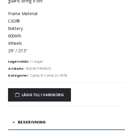
guard. Bring it on!
Frame Material
C:62®
Battery
600Wh
Wheels
29″ / 27.5″
Lagersaldo:
1 i lager
Artikelnr:
4054571489531
Kategorier:
Cykel
,
El Cykel
,
EL-MTB
LÄGG TILL I VARUKORG
BESKRIVNING