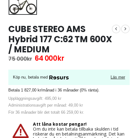
CUBE STEREO AMS
Hybrid 177 C:62 TM 600X
/ MEDIUM
Det
Det
64 000
kr
75 000
kr
ursprungliga
nuvarande
priset
priset
var:
är:
Köp nu, betala med
Läs mer
75
64
000kr.
000kr.
Betala 1 827,00 kr/månad i 36 månader (0% ränta).
Uppläggningsavgift: 495,00 kr
Administrationsavgift per månad: 49,00 kr
För 36 månader blir det totalt 66 259,00 kr.
Att låna kostar pengar!
Om du inte kan betala tillbaka skulden i tid
riskerar du en betalningsanmärkning. Det kan