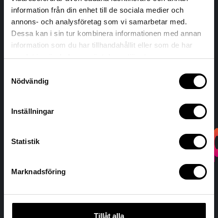
information från din enhet till de sociala medier och
Kontakt
annons- och analysföretag som vi samarbetar med.
Dessa kan i sin tur kombinera informationen med annan
Tel:
08 590 911 80
information som du har tillhandahållit eller som de har
E-post:
info@cykelhuset.com
samlat in när du har använt deras tjänster.
Ångra köp
Samtyckesval
Nödvändig
Inställningar
Statistik
Marknadsföring
Tillåt alla