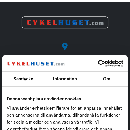
CYKELHUSET
Sandavägen 2,
194 63 Upplands Väsby
Samtycke
Information
Om
Öppettider
Denna webbplats använder cookies
Mån - Fre: 10:00 till 18:00
Vi använder enhetsidentifierare för att anpassa innehållet
Lördag: 10:00 - 15:00
och annonserna till användarna, tillhandahålla funktioner
Söndag: Stängt
för sociala medier och analysera vår trafik. Vi
vidarebefordrar även sådana identifierare och annan